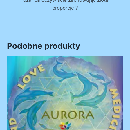
różańca oczywiście zachowując złote
proporcje ?
Podobne produkty