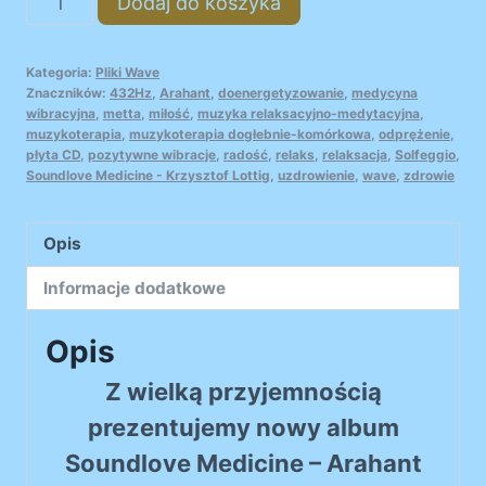
Dodaj do koszyka
SOUNDLOVE
MEDICINE
Kategoria:
Pliki Wave
-
Znaczników:
432Hz
,
Arahant
,
doenergetyzowanie
,
medycyna
ARAHANT_Wave_CD2
wibracyjna
,
metta
,
miłość
,
muzyka relaksacyjno-medytacyjna
,
muzykoterapia
,
muzykoterapia dogłebnie-komórkowa
,
odprężenie
,
płyta CD
,
pozytywne wibracje
,
radość
,
relaks
,
relaksacja
,
Solfeggio
,
Soundlove Medicine - Krzysztof Lottig
,
uzdrowienie
,
wave
,
zdrowie
Opis
Informacje dodatkowe
Opis
Z wielką przyjemnością
prezentujemy nowy album
Soundlove Medicine – Arahant