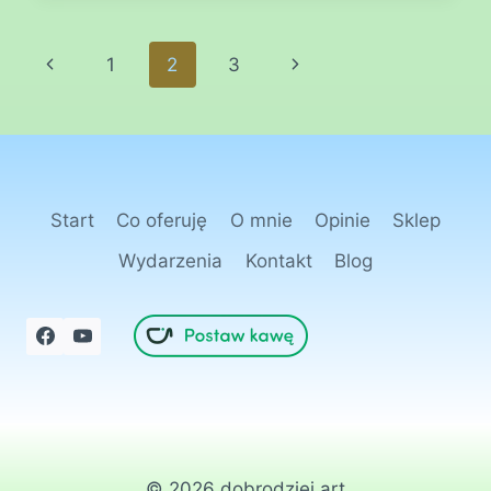
PROGRAMOWAĆ
MINERAŁY
Nawigacja
Poprzednia
Następna
1
2
3
strony
strona
strona
Start
Co oferuję
O mnie
Opinie
Sklep
Wydarzenia
Kontakt
Blog
© 2026 dobrodziej.art