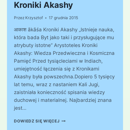
Kroniki Akashy
Przez
Krzysztof
17 grudnia 2015
आकाश ākāśa Kroniki Akashy „Istnieje nauka,
która bada Byt jako taki i przysługujące mu
atrybuty istotne” Arystoteles Kroniki
Akashy: Wiedza Przedwieczna i Kosmiczna
Pamięć Przed tysiącleciami w Indiach,
umiejętność łączenia się z Kronikami
Akashy była powszechna.Dopiero 5 tysięcy
lat temu, wraz z nastaniem Kali Jugi,
zaistniała konieczność spisania wiedzy
duchowej i materialnej. Najbardziej znana
jest…
KRONIKI
DOWIEDZ SIĘ WIĘCEJ
AKASHY