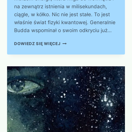
na zewnątrz istnienia w milisekundach,
ciągle, w kółko. Nic nie jest stałe. To jest
właśnie świat fizyki kwantowej. Generalnie
Budda wspominał o swoim odkryciu już…
NIC
DOWIEDZ SIĘ WIĘCEJ
NIE
JEST
STAŁE
W
ŚWIECIE
FIZYKI
KWANTOWEJ