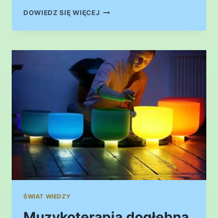
CZĘSTOTLIWOŚCI
DOWIEDZ SIĘ WIĘCEJ
REKONEKTYWNE
ŚWIAT WIEDZY
Muzykoterapia dogłębna