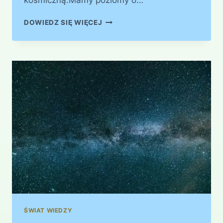
kosmiczną.Mamy poziomy o…
DZIECI
DOWIEDZ SIĘ WIĘCEJ
GWIAZD
ŚWIAT WIEDZY