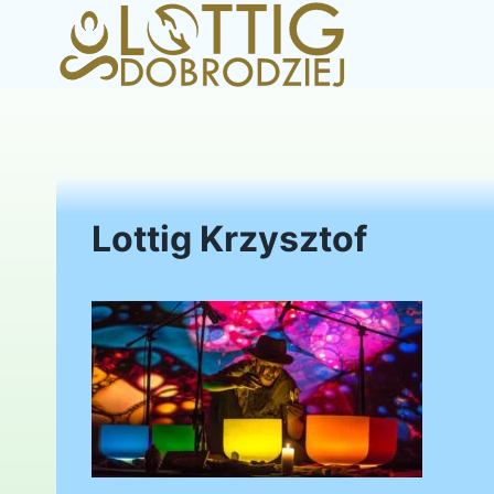
Przejdź
do
treści
Lottig Krzysztof