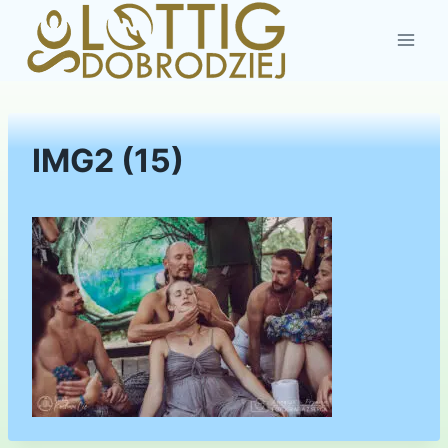
Przejdź
do
treści
IMG2 (15)