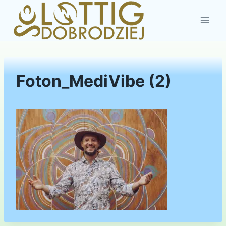
Przejdź
do
treści
Foton_MediVibe (2)