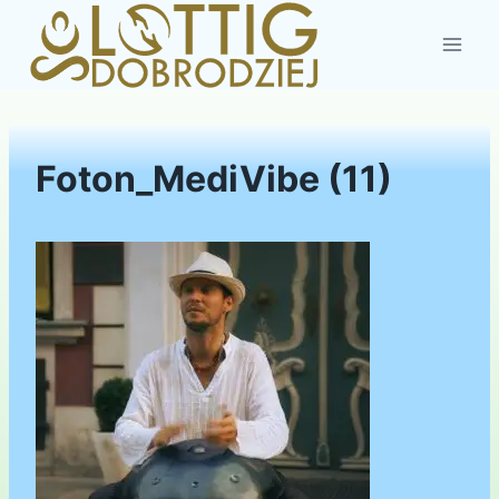
Przejdź
do
treści
Foton_MediVibe (11)