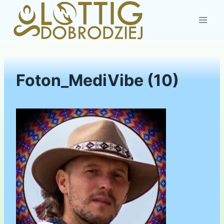
Przejdź
do
treści
Foton_MediVibe (10)