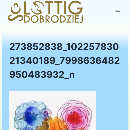
Przejdź
do
treści
273852838_102257830
21340189_7998636482
950483932_n