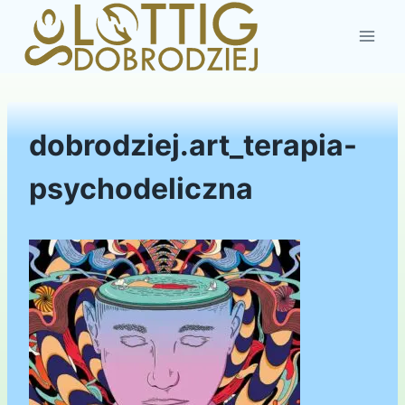
Przejdź
do
treści
dobrodziej.art_terapia-
psychodeliczna